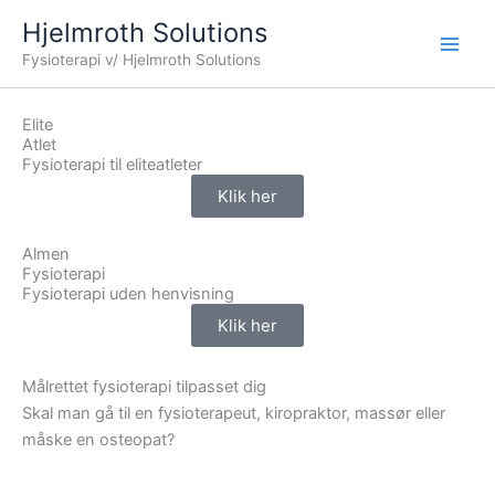
Gå
Hjelmroth Solutions
til
Fysioterapi v/ Hjelmroth Solutions
indholdet
Elite
Atlet
Fysioterapi til eliteatleter
Klik her
Almen
Fysioterapi
Fysioterapi uden henvisning
Klik her
Målrettet fysioterapi tilpasset dig
Skal man gå til en fysioterapeut, kiropraktor, massør eller
måske en osteopat?