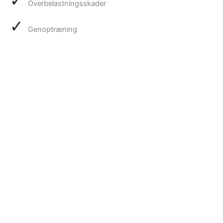
✓
Overbelastningsskader
✓
Genoptræning
Bevægelsesoptimering
Skader opstår sjældent tilfældigt – de hænger ofte sammen
med uhensigtsmæssige bevægemønstre. Mange atleter
oplever de samme skader igen og igen, selv efter
genoptræning. At være stærkere end før skaden betyder
ikke nødvendigvis, at man bevæger sig bedre – man kan
blot belaste kroppen mere uhensigtsmæssigt.
Jeg hjælper
dig så din krop kan holde til elitesport.
10+ års erfaring fra sportens top – OL, ligafodbold mm.